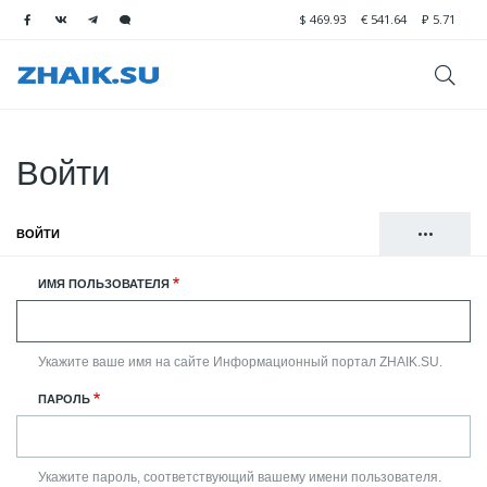
$
469.93
€
541.64
₽
5.71
Войти
•••
ВОЙТИ
(АКТИВНАЯ ВКЛАДКА)
Главные
РЕГИСТРАЦИЯ
ИМЯ ПОЛЬЗОВАТЕЛЯ
вкладки
СБРОСИТЬ ВАШ ПАРОЛЬ
Укажите ваше имя на сайте Информационный портал ZHAIK.SU.
ПАРОЛЬ
Укажите пароль, соответствующий вашему имени пользователя.