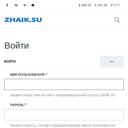
$
469.93
€
541.64
₽
5.71
Войти
•••
ВОЙТИ
(АКТИВНАЯ ВКЛАДКА)
Главные
РЕГИСТРАЦИЯ
ИМЯ ПОЛЬЗОВАТЕЛЯ
вкладки
СБРОСИТЬ ВАШ ПАРОЛЬ
Укажите ваше имя на сайте Информационный портал ZHAIK.SU.
ПАРОЛЬ
Укажите пароль, соответствующий вашему имени пользователя.