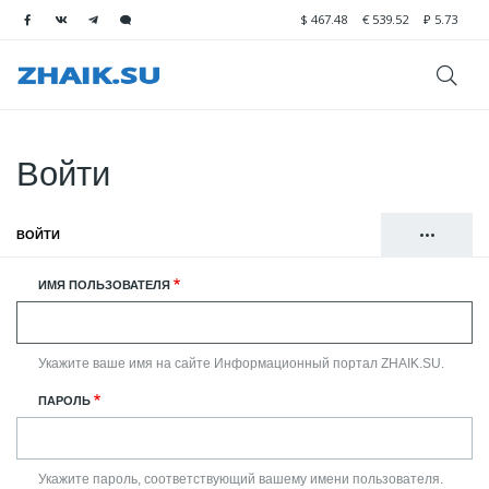
$
467.48
€
539.52
₽
5.73
Войти
•••
ВОЙТИ
(АКТИВНАЯ ВКЛАДКА)
Главные
РЕГИСТРАЦИЯ
ИМЯ ПОЛЬЗОВАТЕЛЯ
вкладки
СБРОСИТЬ ВАШ ПАРОЛЬ
Укажите ваше имя на сайте Информационный портал ZHAIK.SU.
ПАРОЛЬ
Укажите пароль, соответствующий вашему имени пользователя.