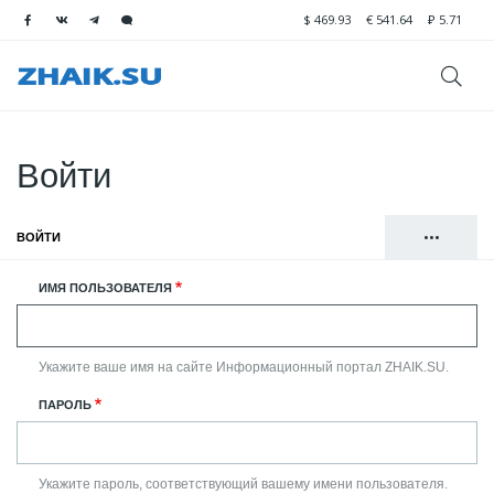
$
469.93
€
541.64
₽
5.71
Войти
•••
ВОЙТИ
(АКТИВНАЯ ВКЛАДКА)
Главные
РЕГИСТРАЦИЯ
ИМЯ ПОЛЬЗОВАТЕЛЯ
вкладки
СБРОСИТЬ ВАШ ПАРОЛЬ
Укажите ваше имя на сайте Информационный портал ZHAIK.SU.
ПАРОЛЬ
Укажите пароль, соответствующий вашему имени пользователя.