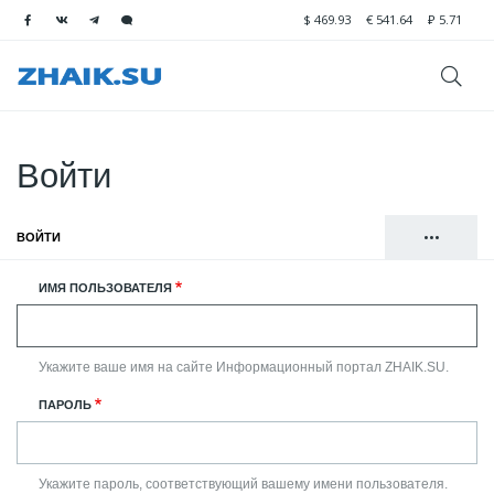
$
469.93
€
541.64
₽
5.71
Войти
•••
ВОЙТИ
(АКТИВНАЯ ВКЛАДКА)
Главные
РЕГИСТРАЦИЯ
ИМЯ ПОЛЬЗОВАТЕЛЯ
вкладки
СБРОСИТЬ ВАШ ПАРОЛЬ
Укажите ваше имя на сайте Информационный портал ZHAIK.SU.
ПАРОЛЬ
Укажите пароль, соответствующий вашему имени пользователя.