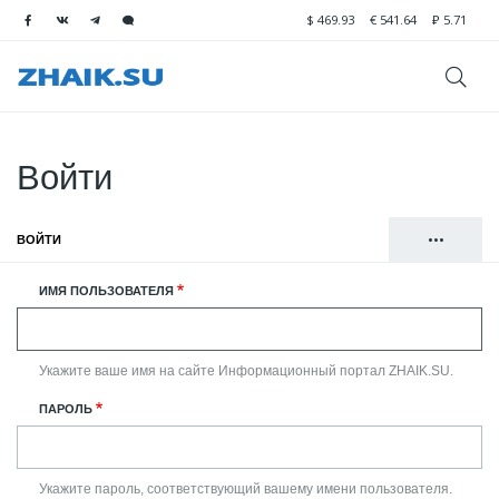
$
469.93
€
541.64
₽
5.71
Войти
•••
ВОЙТИ
(АКТИВНАЯ ВКЛАДКА)
Главные
РЕГИСТРАЦИЯ
ИМЯ ПОЛЬЗОВАТЕЛЯ
вкладки
СБРОСИТЬ ВАШ ПАРОЛЬ
Укажите ваше имя на сайте Информационный портал ZHAIK.SU.
ПАРОЛЬ
Укажите пароль, соответствующий вашему имени пользователя.