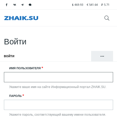
$
469.93
€
541.64
₽
5.71
Войти
•••
ВОЙТИ
(АКТИВНАЯ ВКЛАДКА)
Главные
РЕГИСТРАЦИЯ
ИМЯ ПОЛЬЗОВАТЕЛЯ
вкладки
СБРОСИТЬ ВАШ ПАРОЛЬ
Укажите ваше имя на сайте Информационный портал ZHAIK.SU.
ПАРОЛЬ
Укажите пароль, соответствующий вашему имени пользователя.