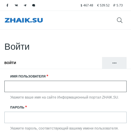
$
467.48
€
539.52
₽
5.73
Войти
•••
ВОЙТИ
(АКТИВНАЯ ВКЛАДКА)
Главные
РЕГИСТРАЦИЯ
ИМЯ ПОЛЬЗОВАТЕЛЯ
вкладки
СБРОСИТЬ ВАШ ПАРОЛЬ
Укажите ваше имя на сайте Информационный портал ZHAIK.SU.
ПАРОЛЬ
Укажите пароль, соответствующий вашему имени пользователя.