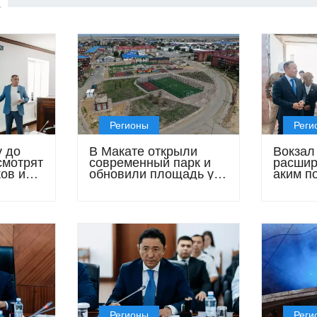
Е
Регионы
Реги
 до
В Макате открыли
Вокзал
смотрят
современный парк и
расширя
ов и
обновили площадь у
аким п
я
акимата
законч
реконс
октябр
Регионы
Реги