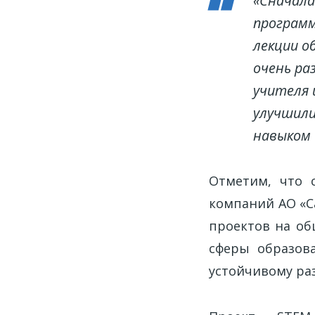
«Сначала
программ
лекции о
очень ра
учителя 
улучшили
навыком 
Отметим, что 
компаний АО «С
проектов на об
сферы образова
устойчивому ра