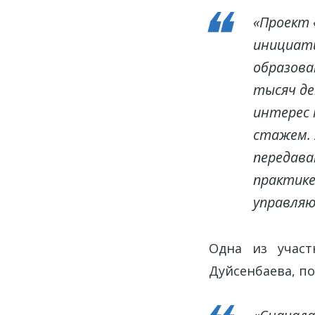
«Проект 
инициати
образова
тысяч де
интерес 
стажем. 
передава
практике
управляю
Одна из участ
Дуйсенбаева, п