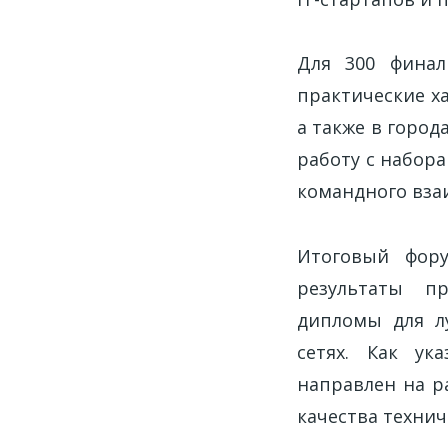
Для 300 финал
практические х
а также в горо
работу с набор
командного вза
Итоговый фор
результаты пр
дипломы для л
сетях. Как ук
направлен на 
качества технич