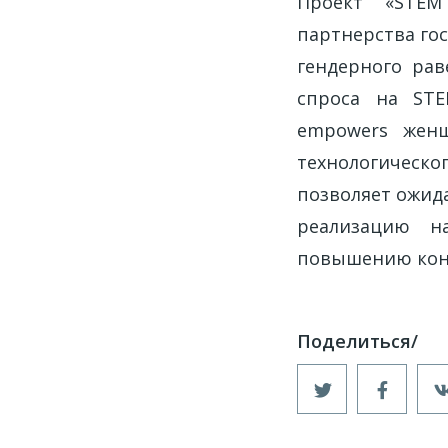
Проект «STEM
партнерства го
гендерного рав
спроса на STE
empowers женщ
технологическо
позволяет ожида
реализацию н
повышению конк