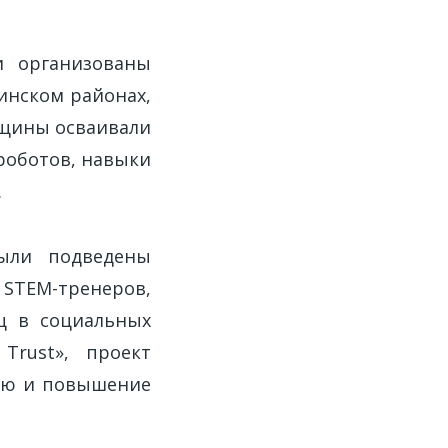
и организованы
инском районах,
нщины осваивали
роботов, навыки
.
ыли подведены
STEM-тренеров,
ц в социальных
Trust», проект
ию и повышение