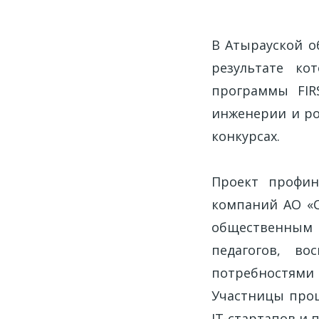
В Атырауской о
результате ко
программы FIR
инженерии и ро
конкурсах.
Проект профин
компаний АО «С
общественным ф
педагогов, во
потребностям
Участницы прош
IT-стартапов и