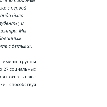
ь, что подобные
же с первой
манда была
туденты, и
 центра. Мы
ебованным
те с детьми».
т имени группы
о 27 социальных
тивы охватывают
ки, способствуя