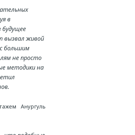
вательных
уя в
в будущее
т вызвал живой
 с большим
елям не просто
ые методики на
метил
нов.
тажем Анургуль