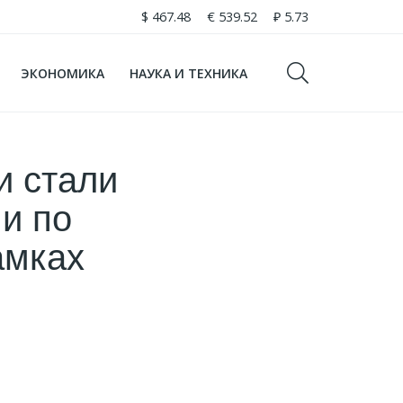
$
467.48
€
539.52
₽
5.73
ЭКОНОМИКА
НАУКА И ТЕХНИКА
и стали
и по
амках