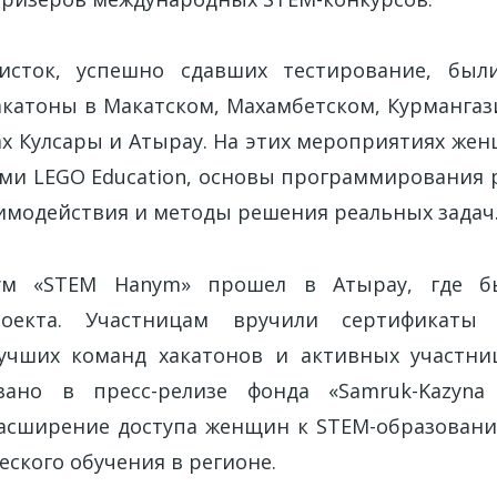
исток, успешно сдавших тестирование, был
акатоны в Макатском, Махамбетском, Курмангаз
дах Кулсары и Атырау. На этих мероприятиях же
ами LEGO Education, основы программирования 
имодействия и методы решения реальных задач
ум «STEM Hanym» прошел в Атырау, где б
оекта. Участницам вручили сертификаты 
учших команд хакатонов и активных участни
азано в пресс-релизе фонда «Samruk-Kazyna 
расширение доступа женщин к STEM-образован
еского обучения в регионе.