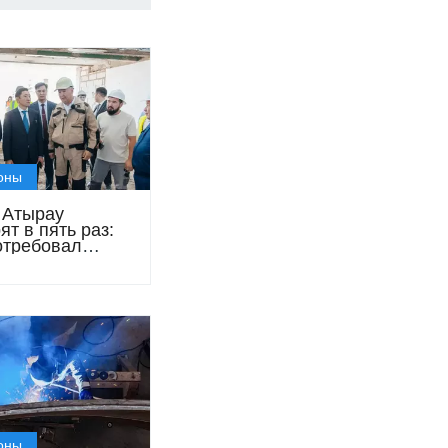
оны
 Атырау
т в пять раз:
отребовал
ить
трукцию к
ю
оны