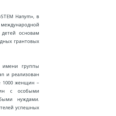
«STEM Hanym», в
 международной
 детей основам
одных грантовых
т имени группы
an и реализован
е 1000 женщин –
нщин с особыми
быми нуждами.
ателей успешных