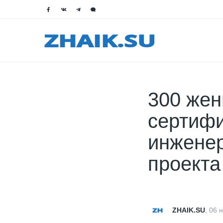
300 жен
сертиф
инженер
проект
ZHAIK.SU
,
06 