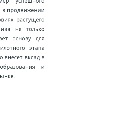
мер успешного
й в продвижении
овиях растущего
тива не только
ает основу для
пилотного этапа
о внесет вклад в
образования и
ынке.