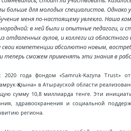
 сомневалась, стоит ли участвовать. Казалос
ы больше для молодых специалистов. Однако у
бучение меня по-настоящему увлекло. Наша ко
знородной: в ней были и опытные педагоги, и с
из отдаленных аулов, и коллеги из областного
 свои компетенции абсолютно новым, востр
и теперь сможем применять эти знания в рабо
с 2020 года фондом «Samruk-Kazyna Trust» о
амрук-Қазына» в Атырауской области реализован
щую сумму 10,8 миллиарда тенге. Эти инициа
ния, здравоохранения и социальной поддерж
звитию региона.