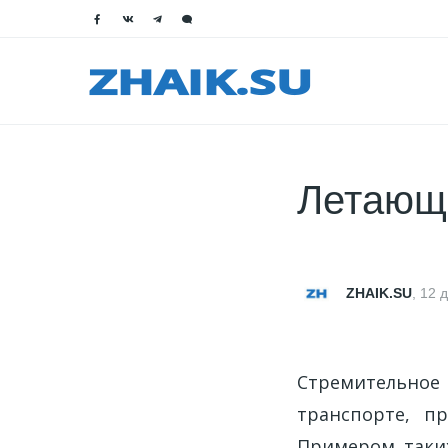
Летающа
ZHAIK.SU
,
12 
Стремительное 
транспорте, п
Примером таки