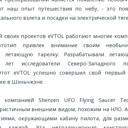
ит наш опыт путешествия по небу, - это поя
ального взлета и посадки на электрической тяге
й своих проектов eVTOL работают многие комп
ототип привлек внимание своим необыч
 летающую тарелку. Разрабатывали летаю
 лет исследователи Северо-Западного пол
 Этот eVTOL успешно совершил свой первый
вке в Шэньчжэне.
 компанией Shenzen UFO Flying Saucer Tec
уристичным внешним видом, похожим на НЛО. 
тиями, окружающими кабину пилота, для разм
в каждой. Эта нетрадиционная констру