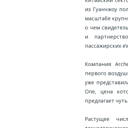
из Гуанчжоу по
масштабе крупн
о чем свидетел
и партнерство
пассажирских e
Компания Arch
первого воздушн
уже представил
One, цена кото
предлагает чуть
Растущее чис