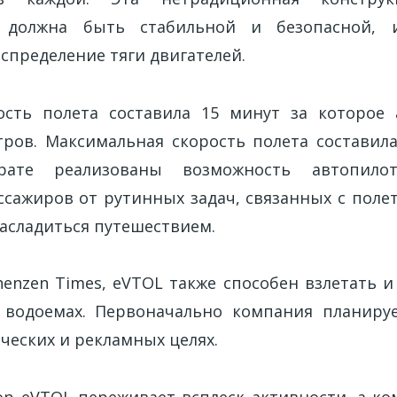
, должна быть стабильной и безопасной, 
спределение тяги двигателей.
ость полета составила 15 минут за которое 
ров. Максимальная скорость полета составила
рате реализованы возможность автопилот
ссажиров от рутинных задач, связанных с полет
асладиться путешествием.
enzen Times, eVTOL также способен взлетать и
 водоемах. Первоначально компания планиру
ческих и рекламных целях.
ор eVTOL переживает всплеск активности, а ко