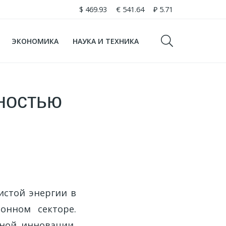
$
469.93
€
541.64
₽
5.71
ЭКОНОМИКА
НАУКА И ТЕХНИКА
ностью
истой энергии в
онном секторе.
ной инновации,