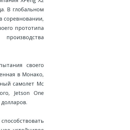
а. В глобальном
в соревновании,
воего прототипа
о производства
пытания своего
женная в Монако,
ьный самолет Mc
ого, Jetson One
 долларов.
пособствовать