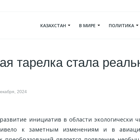
КАЗАХСТАН
В МИРЕ
ПОЛИТИКА
я тарелка стала реаль
декабря, 2024
развитие инициатив в области экологически ч
ривело к заметным изменениям и в авиаци
х преобразований является появление необыч