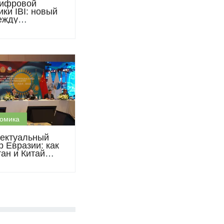
ифровой
ки IBI: новый
ежду
таном и Китаем
омика
ектуальный
р Евразии: как
тан и Китай
т транзит
го