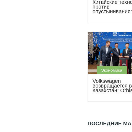
Китайские техн
против
опустынивания:
Атырауской обл
готовят масшт
экологический 
Экономика
Volkswagen
возвращается в
Казахстан: Orbi
запускает прод
второй половин
года
ПОСЛЕДНИЕ М