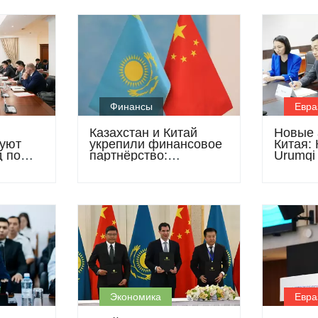
Финансы
Евра
Казахстан и Китай
Новые 
руют
укрепили финансовое
Китая: 
д по
партнёрство:
Urumqi 
ного
подписано соглашение
обсуди
о свопе и запущен
сотруд
цифровой пилот
Экономика
Евра