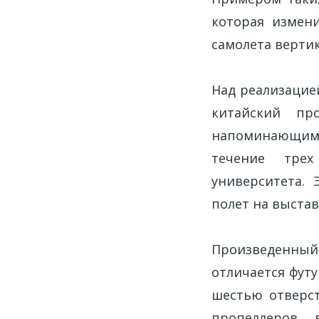
которая измен
самолета вертик
Над реализацие
китайский пр
напоминающим
течение трех
университета.
полет на выста
Произведенный
отличается фут
шестью отверс
пропеллеров 