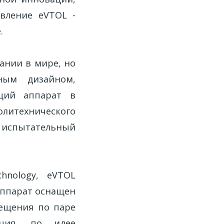
вление eVTOL -
.
ании в мире, но
ным дизайном,
щий аппарат в
итехнического
 испытательный
hnology, eVTOL
Аппарат оснащен
ещения по паре
кция, по идее