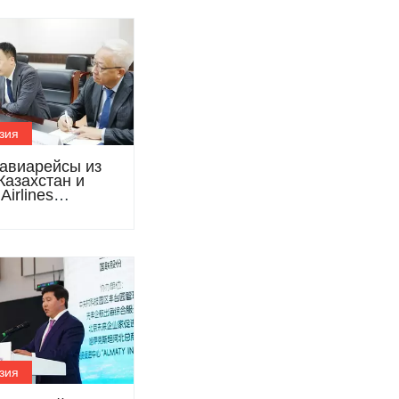
зия
авиарейсы из
Казахстан и
Airlines
ли
ничество
зия