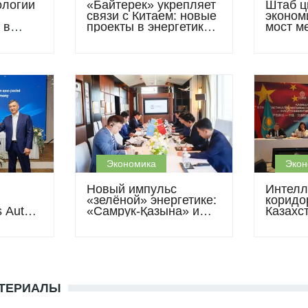
ологии
«Байтерек» укрепляет
Штаб ц
связи с Китаем: новые
экономи
 в
проекты в энергетике,
мост м
асти
металлургии и
Казахс
абный
сельхозмашиностроении
проект
Экономика
Экон
Новый импульс
Интелл
«зелёной» энергетике:
коридо
s Auto
«Самрук-Қазына» и
Казахс
ажи с
SANY подписали
создаю
ы 2026
соглашение по
будуще
ветровой станции
мощностью 1 ГВт
АТЕРИАЛЫ