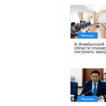
Регионы
В Жамбылской
области плани
построить заво
выпуску кислот
флюоритового
концентрата
Регионы