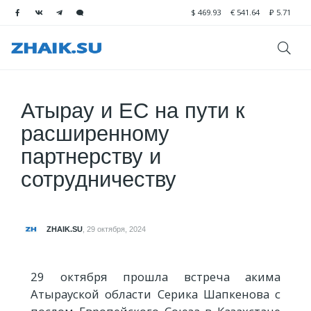
$
469.93
€
541.64
₽
5.71
Атырау и ЕС на пути к
расширенному
партнерству и
сотрудничеству
ZHAIK.SU
,
29 октября, 2024
29 октября прошла встреча акима
Атырауской области Серика Шапкенова с