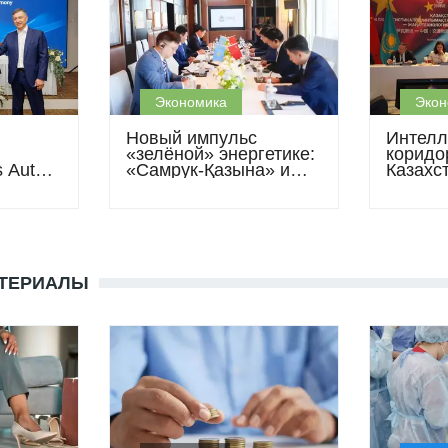
Экономика
Экон
Новый импульс
Интелл
«зелёной» энергетике:
коридо
s Auto
«Самрук-Қазына» и
Казахс
ажи с
SANY подписали
создаю
ы 2026
соглашение по
будуще
ветровой станции
мощностью 1 ГВт
АТЕРИАЛЫ