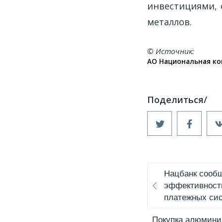
инвестициями, 
металлов.
© Источник
АО Национальная ко
Нацбанк сооб
эффективност
платежных си
Покупка алюмини