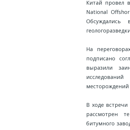
Китай провел в
National Offsho
Обсуждались 
геологоразведк
На переговора
подписано сог
выразили заин
исследований
месторождений 
В ходе встречи
рассмотрен т
битумного завод