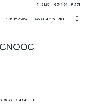
$
469.93
€
541.64
₽
5.71
ЭКОНОМИКА
НАУКА И ТЕХНИКА
с CNOOC
в ходе визита в