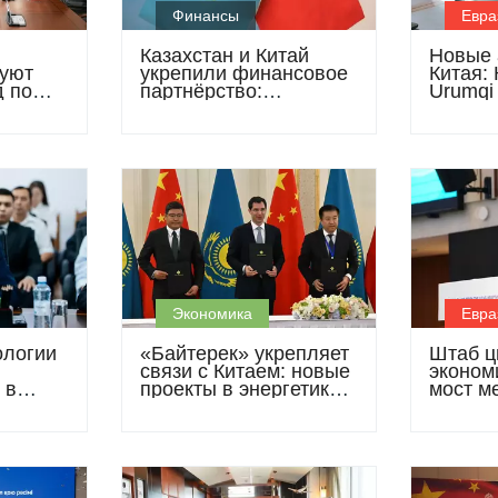
Финансы
Евра
Казахстан и Китай
Новые 
руют
укрепили финансовое
Китая: 
д по
партнёрство:
Urumqi 
ного
подписано соглашение
обсуди
о свопе и запущен
сотруд
цифровой пилот
Экономика
Евра
ологии
«Байтерек» укрепляет
Штаб ц
связи с Китаем: новые
экономи
 в
проекты в энергетике,
мост м
асти
металлургии и
Казахс
абный
сельхозмашиностроении
проект