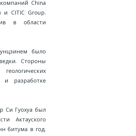
 компаний China
) и CITIC Group.
тив в области
Дунцзинем было
ведки. Стороны
 геологических
 и разработке
p Си Гуохуа был
ти Актауского
нн битума в год.