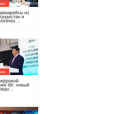
зия
авиарейсы из
Казахстан и
Airlines
ли
ничество
зия
ифровой
ки IBI: новый
ежду
таном и Китаем