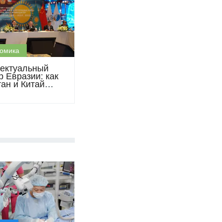
омика
ектуальный
р Евразии: как
тан и Китай
т транзит
го