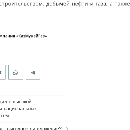
строительством, добычей нефти и газа, а такж
мпания «КазМунайГаз»
щил о высокой
и национальных
стем
я - выгодное ли вложение?