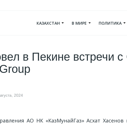
КАЗАХСТАН
В МИРЕ
ПОЛИТИКА
вел в Пекине встречи 
 Group
вгуста, 2024
равления АО НК «КазМунайГаз» Асхат Хасенов 