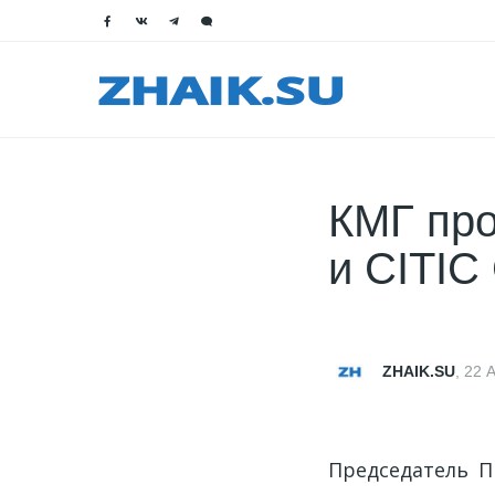
КМГ про
и CITIC
ZHAIK.SU
,
22 А
Председатель П