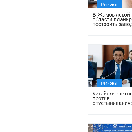
Регионы
В Жамбылской
области плани
построить заво
выпуску кислот
флюоритового
концентрата
Регионы
Китайские техн
против
опустынивания:
Атырауской обл
готовят масшт
экологический 