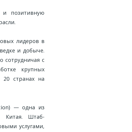
л и позитивную
расли.
ировых лидеров в
ведке и добыче.
о сотрудничая с
ботке крупных
 20 странах на
ation) — одна из
й Китая. Штаб-
овыми услугами,