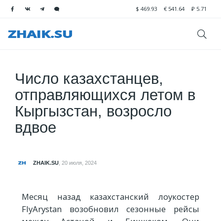
$
469.93
€
541.64
₽
5.71
Число казахстанцев,
отправляющихся летом в
Кыргызстан, возросло
вдвое
ZHAIK.SU
,
20 июля, 2024
Месяц назад казахстанский лоукостер
FlyArystan возобновил сезонные рейсы