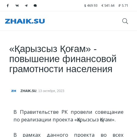
$
469.93
€
541.64
₽
5.71
«Қарызсыз Қоғам» -
повышение финансовой
грамотности населения
ZHAIK.SU
,
13 октября, 2023
В Правительстве РК провели совещание
по реализации проекта «Қарызсыз Қоғам».
В рамках данного проекта во всех