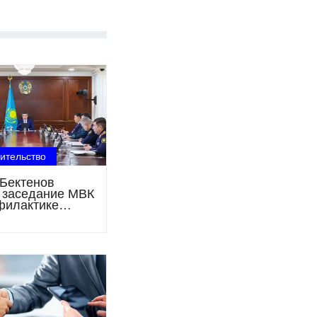
ительство
Бектенов
 заседание МВК
филактике
арушений в
ичные дни