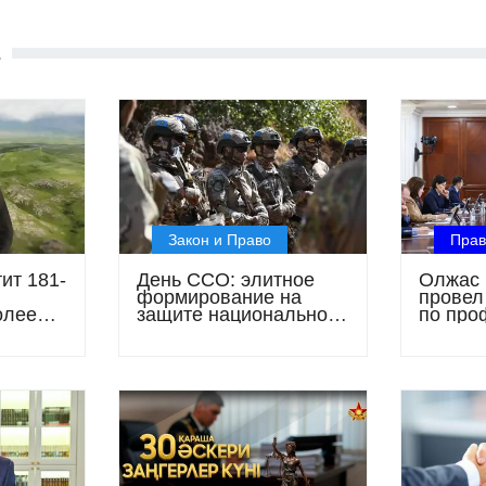
Е
Закон и Право
Прав
ит 181-
День ССО: элитное
Олжас 
формирование на
провел
олее
защите национальной
по про
безопасности
правон
праздн