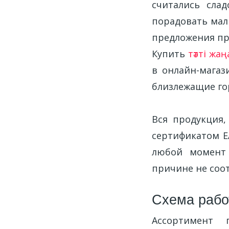
считались сла
порадовать мал
предложения пр
Купить
тәтті ж
в онлайн-магаз
близлежащие го
Вся продукция,
сертификатом Е
любой момент 
причине не соо
Схема рабо
Ассортимент 