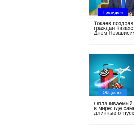
Президент
Токаев поздрав
граждан Казахс
Днем Независи
Общество
Оплачиваемый 
в мире: где са
длинные отпуск
мире?