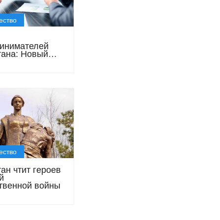
ество
инимателей
тана: Новый
ик и поддержка
а
ество
ан чтит героев
й
твенной войны