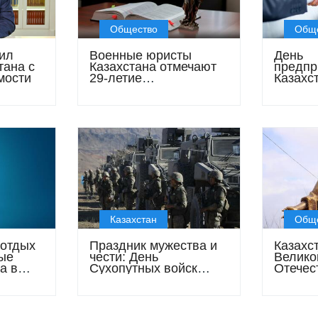
Общество
Общ
ил
Военные юристы
День
тана с
Казахстана отмечают
предпр
мости
29-летие
Казахс
Юридического
праздн
департамента
бизнес
Казахстан
Общ
отдых
Праздник мужества и
Казахст
мые
чести: День
Велико
а в
Сухопутных войск
Отечес
Казахстана