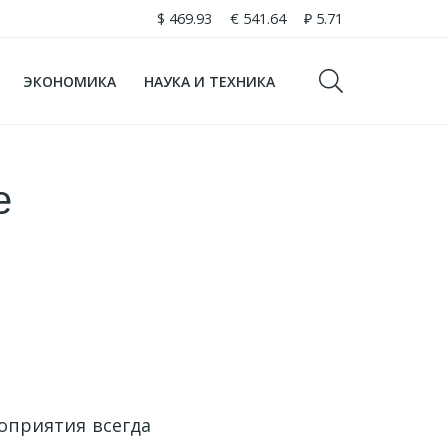
$
469.93
€
541.64
₽
5.71
ЭКОНОМИКА
НАУКА И ТЕХНИКА
е
оприятия всегда