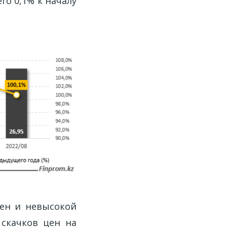
о 0,1% к началу
цен и невысокой
 скачков цен на