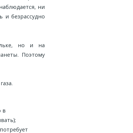
наблюдается, ни
ь и безрассудно
льке, но и на
ланеты. Поэтому
газа.
 в
вать);
 потребует