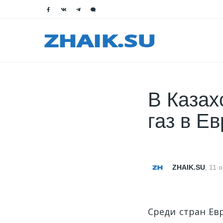
В Казах
газ в Е
ZHAIK.SU
,
11 о
Среди стран Ев