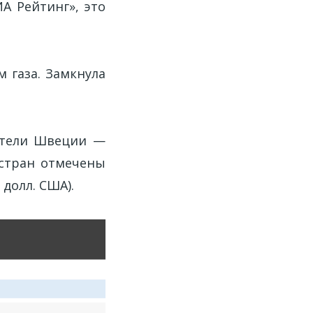
ИА Рейтинг», это
м газа. Замкнула
ители Швеции —
» стран отмечены
 долл. США).