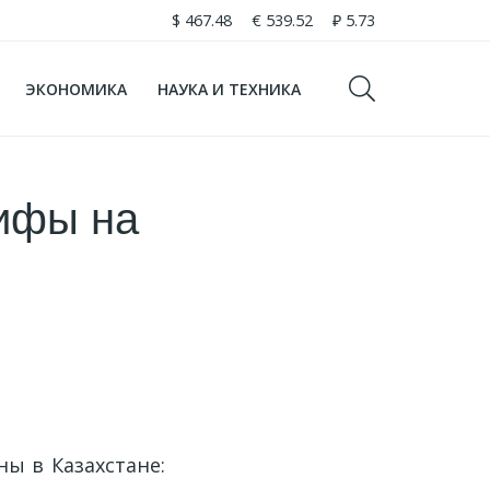
$
467.48
€
539.52
₽
5.73
ЭКОНОМИКА
НАУКА И ТЕХНИКА
рифы на
ы в Казахстане: