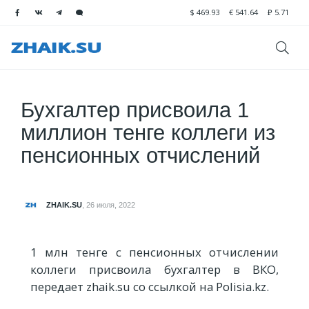
$
469.93
€
541.64
₽
5.71
Бухгалтер присвоила 1
миллион тенге коллеги из
пенсионных отчислений
ZHAIK.SU
,
26 июля, 2022
1 млн тенге с пенсионных отчислении
коллеги присвоила бухгалтер в ВКО,
передает zhaik.su со ссылкой на Polisia.kz.