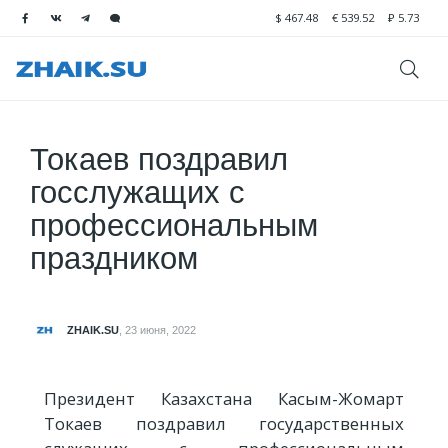
$
467.48
€
539.52
₽
5.73
Токаев поздравил
госслужащих с
профессиональным
праздником
ZHAIK.SU
,
23 июня, 2022
Президент Казахстана Касым-Жомарт
Токаев поздравил государственных